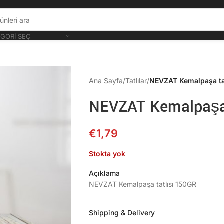
GORI SEÇ
Ana Sayfa
/
Tatlılar
/
NEVZAT Kemalpaşa ta
NEVZAT Kemalpaşa 
€
1,79
Stokta yok
Açıklama
NEVZAT Kemalpaşa tatlısı 150GR
Shipping & Delivery