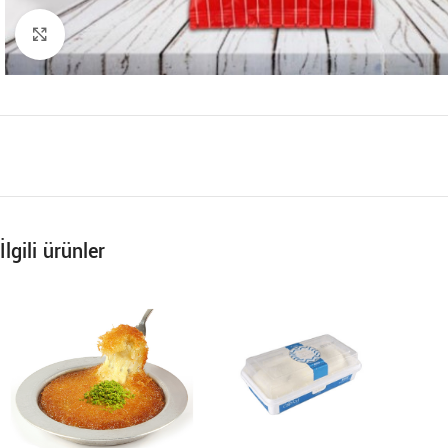
Büyütmek için tıklayın
İlgili ürünler