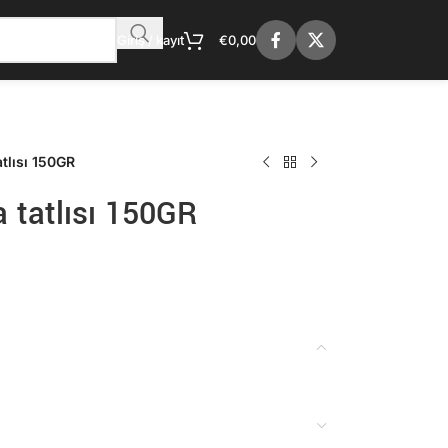
Giriş / kayıt
€
0,00
tlısı 150GR
tatlısı 150GR