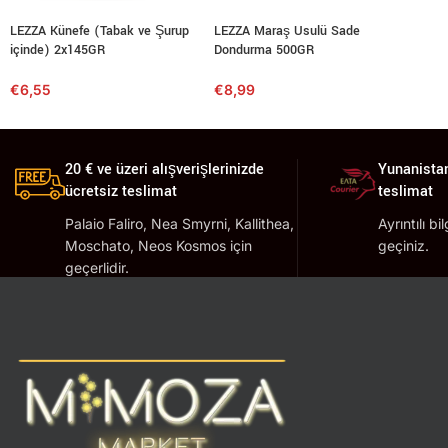
LEZZA Künefe (Tabak ve Şurup
LEZZA Maraş Usulü Sade
içinde) 2x145GR
Dondurma 500GR
€
6,55
€
8,99
20 € ve üzeri alışverişlerinizde
Yunanistan
ücretsiz teslimat
teslimat
Palaio Faliro, Nea Smyrni, Kallithea,
Ayrıntılı bi
Moschato, Neos Kosmos için
geçiniz.
geçerlidir.