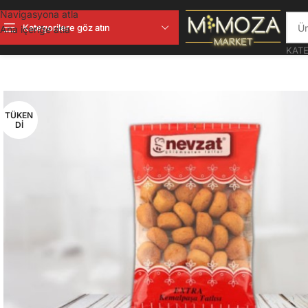
Navigasyona atla
Kategorilere göz atın
Ana içeriğe atla
KATE
TÜKEN
DI