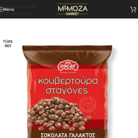
Navigasyona atla
Menü
Ana içeriğe atla
TÜKE
NDI