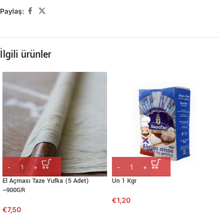
Paylaş:
İlgili ürünler
El Açması Taze Yufka (5 Adet)
Un 1 Kgr
~900GR
€
1,20
€
7,50