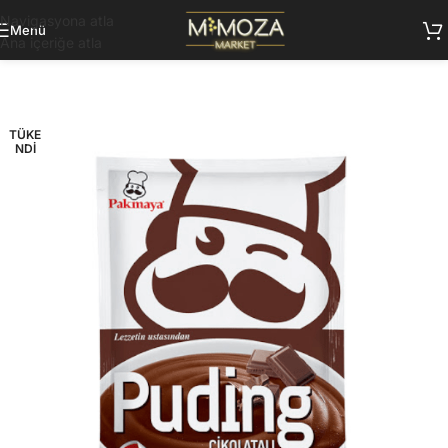
Navigasyona atla
Menü
Ana içeriğe atla
TÜKE
NDI