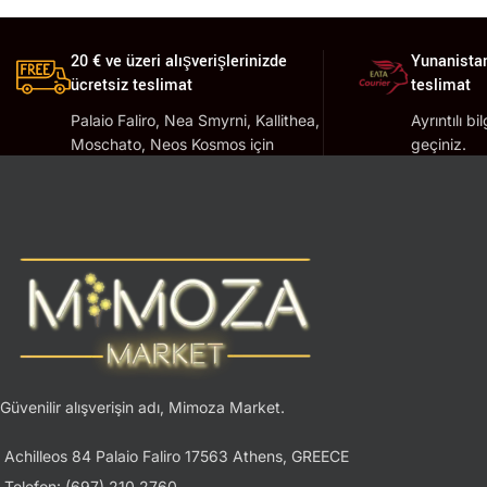
20 € ve üzeri alışverişlerinizde
Yunanistan
ücretsiz teslimat
teslimat
Palaio Faliro, Nea Smyrni, Kallithea,
Ayrıntılı bi
Moschato, Neos Kosmos için
geçiniz.
geçerlidir.
Güvenilir alışverişin adı, Mimoza Market.
Achilleos 84 Palaio Faliro 17563 Athens, GREECE