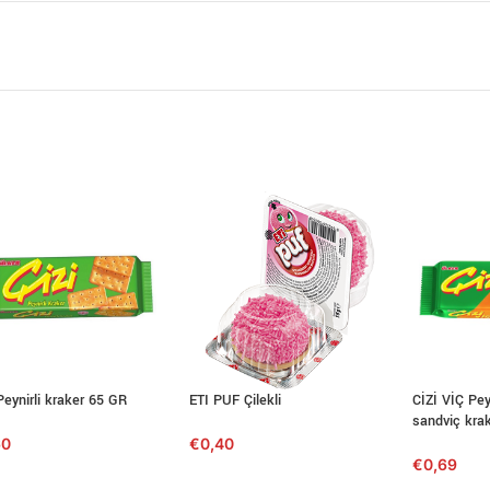
Peynirli kraker 65 GR
ETI PUF Çilekli
CİZİ VİÇ Pey
sandviç kra
60
€
0,40
€
0,69