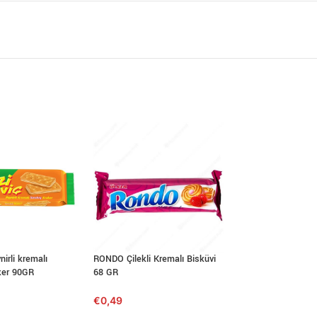
nirli kremalı
RONDO Çilekli Kremalı Bisküvi
ULKER İKRAM Çikol
ker 90GR
68 GR
Kremalı Bisküvi 84
€
0,49
€
0,80