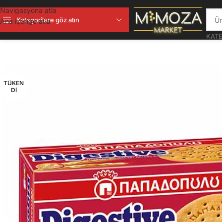
Navigasyona atla
Kategorilere göz atın
Ana içeriğe atla
KATE
TÜKEN
DI