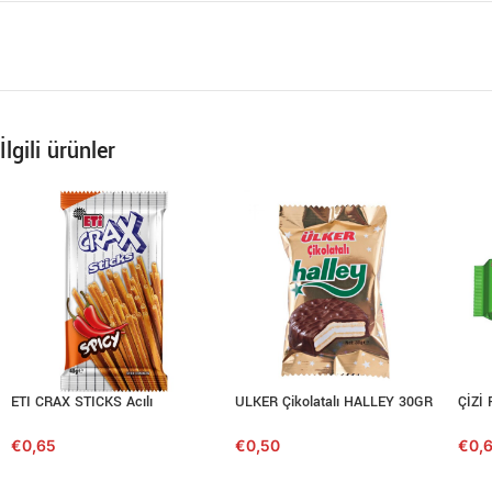
İlgili ürünler
ETI CRAX STICKS Acılı
ULKER Çikolatalı HALLEY 30GR
ÇİZİ 
€
0,65
€
0,50
€
0,