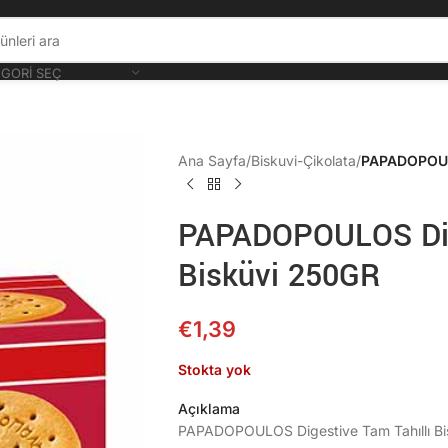
GORI SEÇ
Ana Sayfa
/
Biskuvi-Çikolata
/
PAPADOPOULO
PAPADOPOULOS Dige
Bisküvi 250GR
€
1,39
Stokta yok
Açıklama
PAPADOPOULOS Digestive Tam Tahıllı B