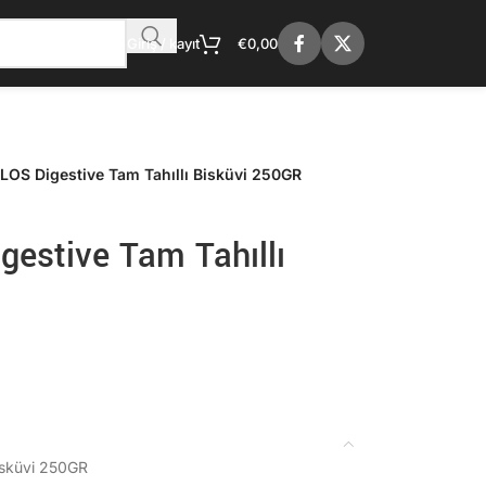
Giriş / kayıt
€
0,00
S Digestive Tam Tahıllı Bisküvi 250GR
stive Tam Tahıllı
isküvi 250GR