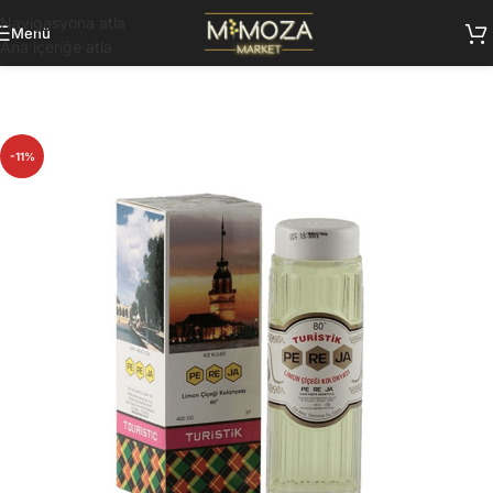
Navigasyona atla
Menü
Ana içeriğe atla
-11%