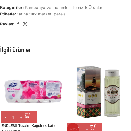
Kategoriler:
Kampanya ve İndirimler
,
Temizlik Ürünleri
Etiketler:
atina turk market
,
pereja
Paylaş:
İlgili ürünler
ENDLESS Tuvalet Kağıdı (4 kat)
-23%