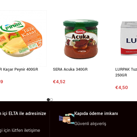
R Kaşar Peynir 400GR
SERA Acuka 340GR
LURPAK Tuz
250GR
99
€
4,52
€
4,50
 içi ELTA ile adresinize
Kapıda ödeme imkanı
Güvenli alışveriş
lgi için lütfen iletişime