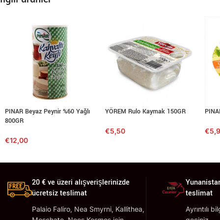
PINAR Beyaz Peynir %60 Yağlı
YÖREM Rulo Kaymak 150GR
PINA
800GR
€
5,50
€
5,
€
12,00
20 € ve üzeri alışverişlerinizde
Yunanistan
ücretsiz teslimat
teslimat
Palaio Faliro, Nea Smyrni, Kallithea,
Ayrıntılı bi
Moschato, Neos Kosmos için
geçiniz.