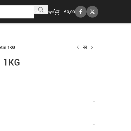
Giriş / kayıt
€
0,00
tin 1KG
n 1KG