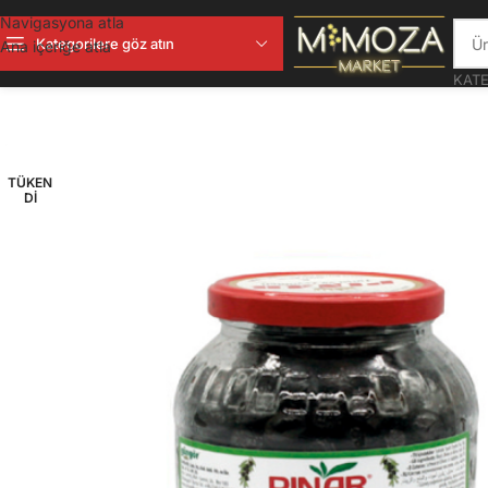
Navigasyona atla
Kategorilere göz atın
Ana içeriğe atla
KATE
TÜKEN
DI