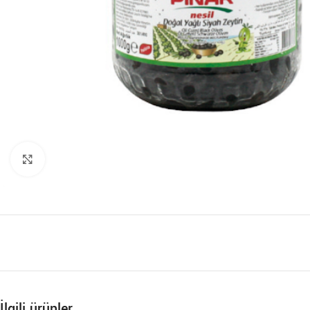
Büyütmek için tıklayın
İlgili ürünler