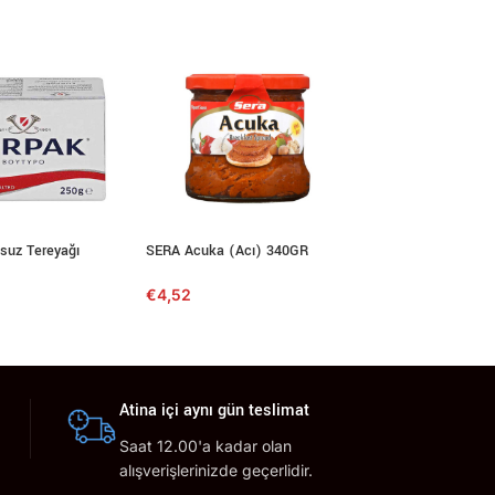
suz Tereyağı
SERA Acuka (Acı) 340GR
Koç Klasik Kayseri
Sucuk 450GR
€
4,52
€
10,85
Atina içi aynı gün teslimat
Saat 12.00'a kadar olan
alışverişlerinizde geçerlidir.