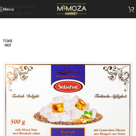
Navigasyona atla
Menü
Ana içeriğe atla
TÜKE
NDI