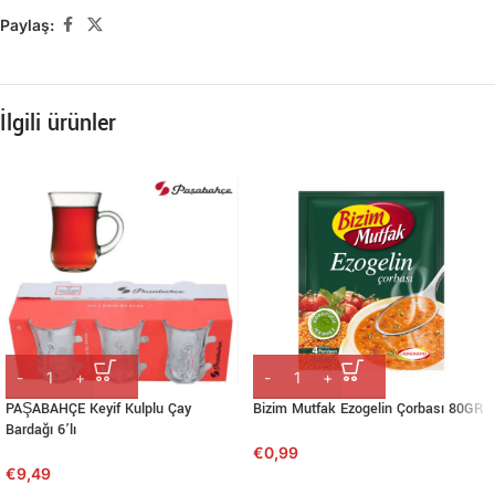
Paylaş:
İlgili ürünler
PAŞABAHÇE Keyif Kulplu Çay
Bizim Mutfak Ezogelin Çorbası 80GR
Bardağı 6’lı
€
0,99
€
9,49