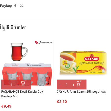
Paylaş:
İlgili ürünler
PAŞABAHÇE Keyif Kulplu Çay
ÇAYKUR Altın Süzen 25li poşet çay
Bardağı 6’lı
€
2,50
€
9,49