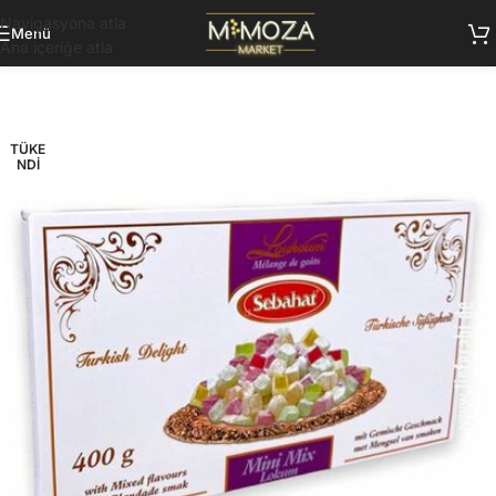
Navigasyona atla
Menü
Ana içeriğe atla
TÜKE
NDI