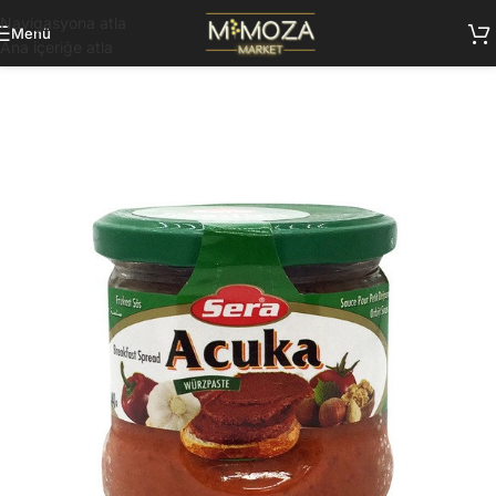
Navigasyona atla
Menü
Ana içeriğe atla