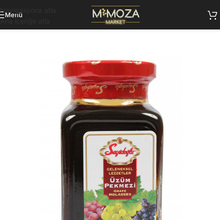
Navigasyona atla
Menü
Ana içeriğe atla