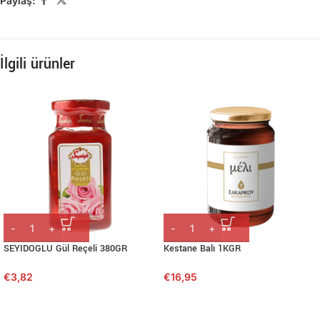
Paylaş:
İlgili ürünler
SEYIDOGLU Gül Reçeli 380GR
Kestane Balı 1KGR
€
3,82
€
16,95