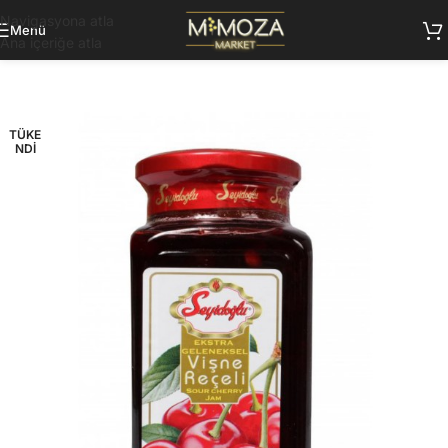
Navigasyona atla
Menü
Ana içeriğe atla
TÜKE
NDI