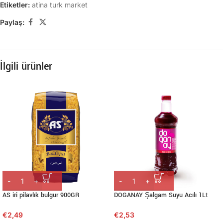
Etiketler:
atina turk market
Paylaş:
İlgili ürünler
AS iri pilavlık bulgur 900GR
DOGANAY Şalgam Suyu Acılı 1Lt
€
2,49
€
2,53