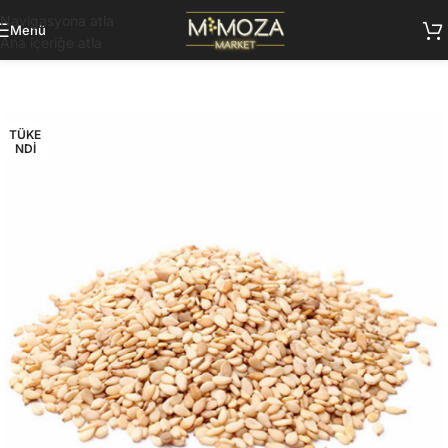
Navigasyona atla
Menü
Ana içeriğe atla
TÜKE
NDI