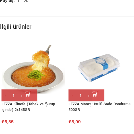
Paylaş:
İlgili ürünler
LEZZA Künefe (Tabak ve Şurup
LEZZA Maraş Usulü Sade Dondurma
içinde) 2x145GR
500GR
€
6,55
€
8,99