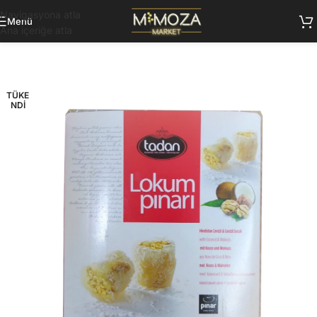
Navigasyona atla
Menü
Ana içeriğe atla
TÜKE
NDI