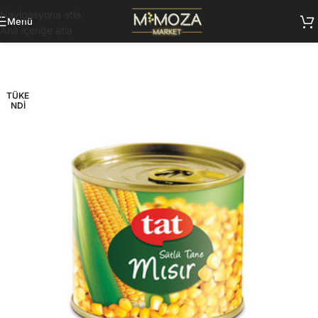
Navigasyona atla
Menü
Ana içeriğe atla
TÜKE
NDI