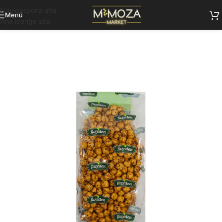
Navigasyona atla
Menü
Ana içeriğe atla