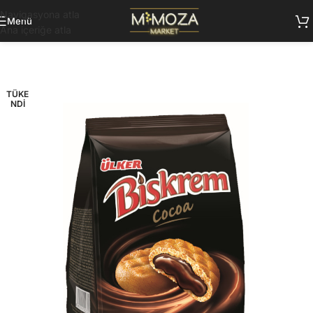
Navigasyona atla
Menü
Ana içeriğe atla
TÜKE
NDI