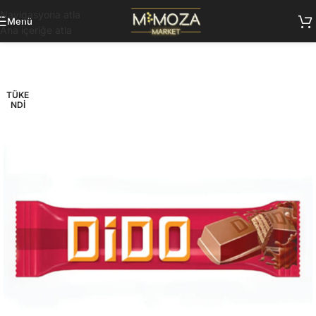
Navigasyona atla
Menü
Ana içeriğe atla
TÜKE
NDI