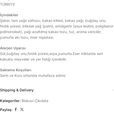
TÜRKİYE
İçindekiler
Şeker, tam yağlı süttozu, kakao kitlesi, kakao yağı, buğday unu,
fındık püresi, bitkisel yağ (palm), emülgatör (soya lesitini, poligliserol
polirisinoleat), yağı azaltılmış kakao tozu, tuz, aroma vericiler,
yumurta akı tozu, mısır nişastası.
Alerjen Uyarısı
Süt,buğday unu,fındık püresi,soya,yumurta.Eser miktarda sert
kabuklu meyveler ve yer fıstığı içerebilir.
Saklama Koşulları
Serin ve Kuru ortamda muhafaza ediniz
Shipping & Delivery
Kategoriler:
Biskuvi-Çikolata
Paylaş: