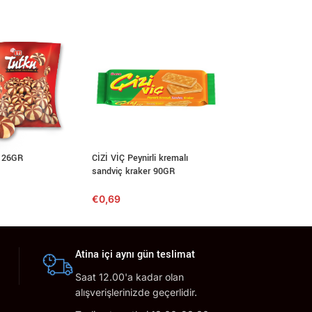
126GR
CİZİ VİÇ Peynirli kremalı
ETI Dare 50GR
sandviç kraker 90GR
€
0,99
€
0,69
Atina içi aynı gün teslimat
Saat 12.00'a kadar olan
alışverişlerinizde geçerlidir.