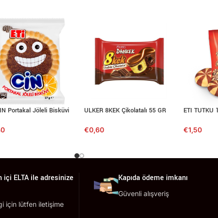
IN Portakal Jöleli Bisküvi
ULKER 8KEK Çikolatalı 55 GR
ETI TUTKU 
40
€
0,60
€
1,50
 içi ELTA ile adresinize
Kapıda ödeme imkanı
Güvenli alışveriş
lgi için lütfen iletişime