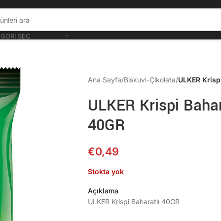
GORI SEÇ
Ana Sayfa
/
Biskuvi-Çikolata
/
ULKER Krisp
ULKER Krispi Bahar
40GR
€
0,49
Stokta yok
Açıklama
ULKER Krispi Baharatlı 40GR