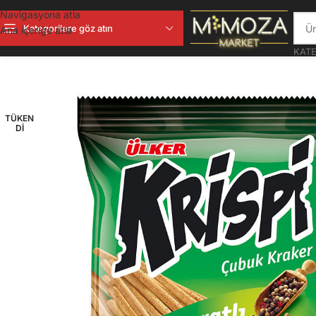
Navigasyona atla
Kategorilere göz atın
Ana içeriğe atla
KATE
TÜKEN
DI