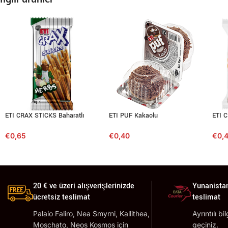
ETI CRAX STICKS Baharatlı
ETI PUF Kakaolu
ETI C
€
0,65
€
0,40
€
0,
20 € ve üzeri alışverişlerinizde
Yunanistan
ücretsiz teslimat
teslimat
Palaio Faliro, Nea Smyrni, Kallithea,
Ayrıntılı bi
Moschato, Neos Kosmos için
geçiniz.