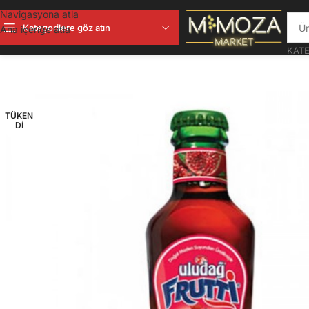
Navigasyona atla
Kategorilere göz atın
Ana içeriğe atla
KATE
TÜKEN
DI