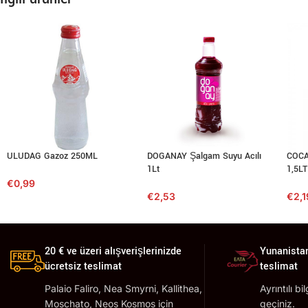
DOGANAY Şalgam Suyu Acılı
COCA
ULUDAG Gazoz 250ML
1Lt
1,5LT
€
0,99
€
2,53
€
2,1
20 € ve üzeri alışverişlerinizde
Yunanistan
ücretsiz teslimat
teslimat
Palaio Faliro, Nea Smyrni, Kallithea,
Ayrıntılı bi
Moschato, Neos Kosmos için
geçiniz.