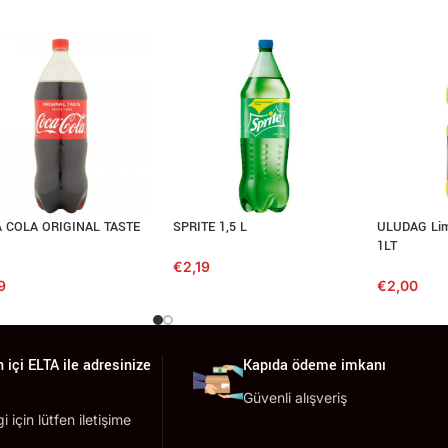
 COLA ORIGINAL TASTE
SPRITE 1,5 L
ULUDAG Lim
1LT
€
2,19
9
€
2,00
 içi ELTA ile adresinize
Kapıda ödeme imkanı
Güvenli alışveriş
lgi için lütfen iletişime