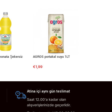
onata Şekersiz
AGROS portakal suyu 1LT
HELL ENERGY DRI
€
1,99
€
0,99
Atina içi aynı gün teslimat
Saat 12.00'a kadar olan
alışverişlerinizde geçerlidir.