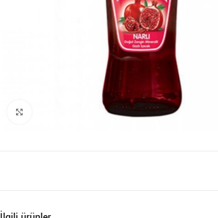
Büyütmek için tıklayın
İlgili ürünler