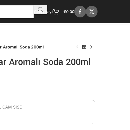
Giriş / kayıt
€
0,00
r Aromalı Soda 200ml
r Aromalı Soda 200ml
 CAM SISE