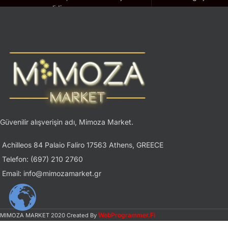
geçerlidir.
Güvenilir alışverişin adı, Mimoza Market.
Achilleos 84 Palaio Faliro 17563 Athens, GREECE
Telefon: (697) 210 2760
Email: info@mimozamarket.gr
WebProgrammer.Fi
MIMOZA MARKET
2020 Created By