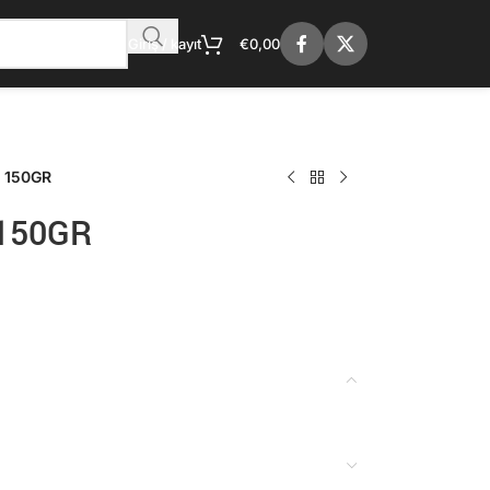
Giriş / kayıt
€
0,00
e 150GR
 150GR