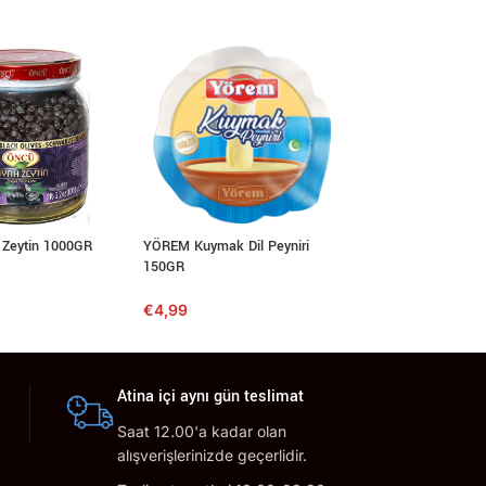
 Zeytin 1000GR
YÖREM Kuymak Dil Peyniri
Karahasan Sığır Ku
150GR
480GR
€
4,99
€
5,70
Atina içi aynı gün teslimat
Saat 12.00'a kadar olan
alışverişlerinizde geçerlidir.