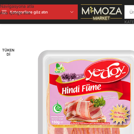
Navigasyona atla
Kategorilere göz atın
Ana içeriğe atla
KATE
TÜKEN
DI