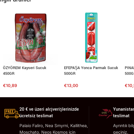
ÖZYÖREM Kayseri Sucuk
EFEPAŞA Yonca Parmak Sucuk
PINA
450GR
500GR
500G
€
10,89
€
13,00
€
10
20 € ve üzeri alışverişlerinizde
Yunanistan
ücretsiz teslimat
teslimat
Palaio Faliro, Nea Smyrni, Kallithea,
Ayrıntılı bi
Moschato, Neos Kosmos için
geçiniz.