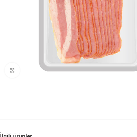
Büyütmek için tıklayın
İlgili ürünler