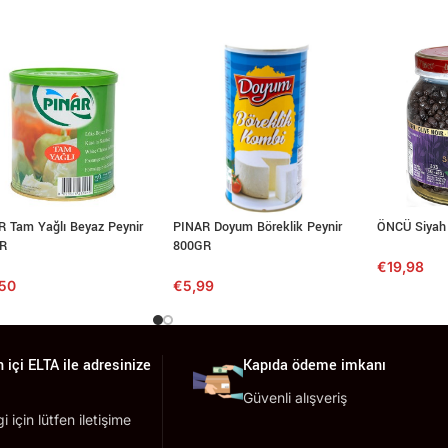
R Tam Yağlı Beyaz Peynir
PINAR Doyum Böreklik Peynir
ÖNCÜ Siyah
R
800GR
€
19,98
,50
€
5,99
 içi ELTA ile adresinize
Kapıda ödeme imkanı
Güvenli alışveriş
lgi için lütfen iletişime