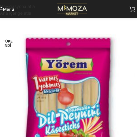
Navigasyona atla
Menü
Ana içeriğe atla
TÜKE
NDI