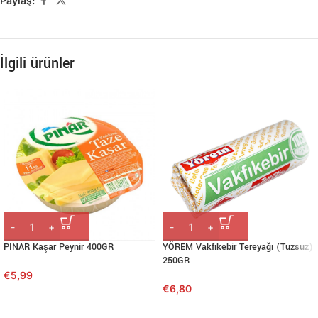
Paylaş:
İlgili ürünler
PINAR Kaşar Peynir 400GR
YÖREM Vakfıkebir Tereyağı (Tuzsuz)
250GR
€
5,99
€
6,80