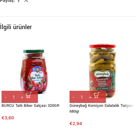
Paylaş:
İlgili ürünler
BURCU Tatlı Biber Salçası 320GR
Güneybağ Kornişon Salatalık Turşusu
680gr
€
3,60
€
2,94