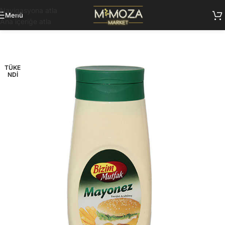
Navigasyona atla
Menü
Ana içeriğe atla
TÜKE
NDI