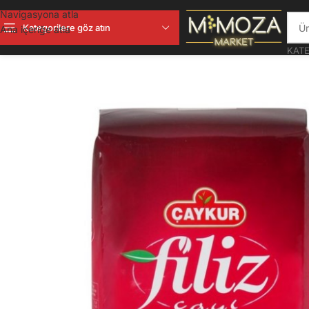
Navigasyona atla
Kategorilere göz atın
Ana içeriğe atla
KATE