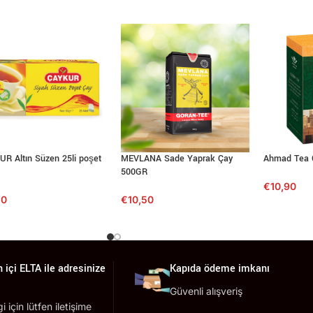
R Altın Süzen 25li poşet
MEVLANA Sade Yaprak Çay
Ahmad Tea 
500GR
€
10,90
50
€
10,50
 içi ELTA ile adresinize
Kapıda ödeme imkanı
Güvenli alışveriş
lgi için lütfen iletişime