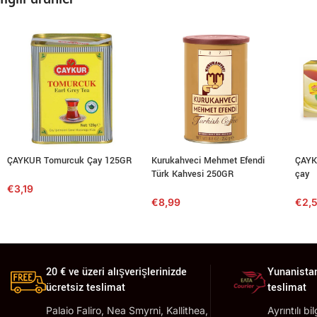
ÇAYKUR Tomurcuk Çay 125GR
Kurukahveci Mehmet Efendi
ÇAYKU
Türk Kahvesi 250GR
çay
€
3,19
€
8,99
€
2,
20 € ve üzeri alışverişlerinizde
Yunanistan
ücretsiz teslimat
teslimat
Palaio Faliro, Nea Smyrni, Kallithea,
Ayrıntılı bi