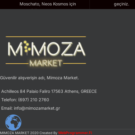
Moschato, Neos Kosmos için
geçiniz.
geçerlidir.
Güvenilir alışverişin adı, Mimoza Market.
Achilleos 84 Palaio Faliro 17563 Athens, GREECE
Telefon: (697) 210 2760
Email: info@mimozamarket.gr
WebProgrammer.Fi
MIMOZA MARKET
2020 Created By