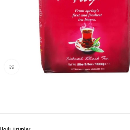
Büyütmek için tıklayın
İlgili ürünler