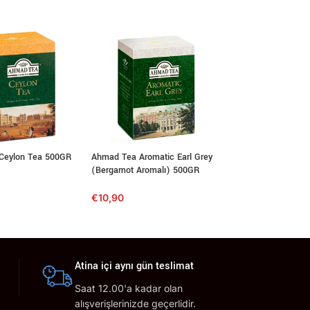
Ceylon Tea 500GR
Ahmad Tea Aromatic Earl Grey
Ahmad Tea 100’lü 
(Bergamot Aromalı) 500GR
€
6,99
€
10,90
Atina içi aynı gün teslimat
Saat 12.00'a kadar olan
alışverişlerinizde geçerlidir.