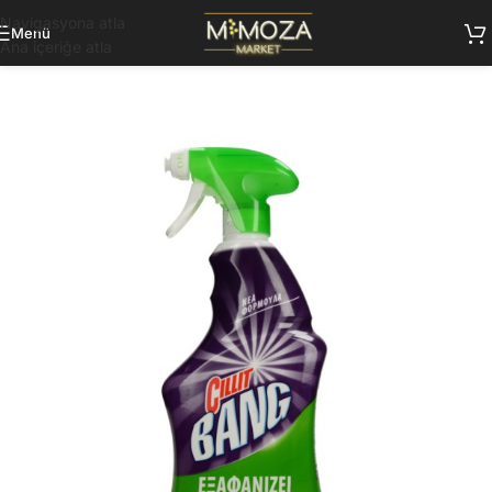
Navigasyona atla
Menü
Ana içeriğe atla