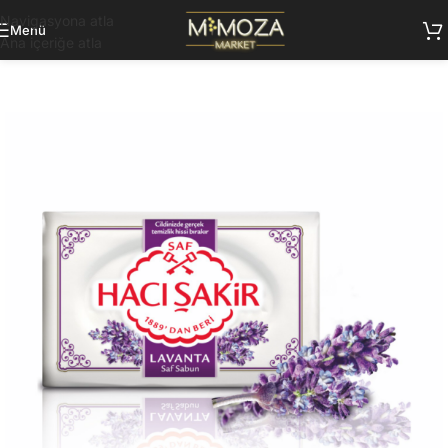
Navigasyona atla
Menü
Ana içeriğe atla