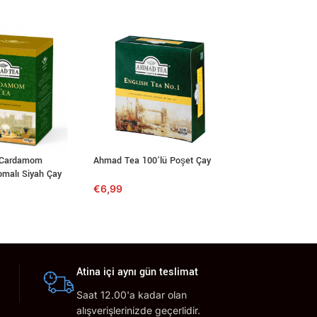
 Cardamom
Ahmad Tea 100’lü Poşet Çay
Kesme Şeker 1Kgr
omalı Siyah Çay
€
6,99
€
4,00
Atina içi aynı gün teslimat
Saat 12.00'a kadar olan
alışverişlerinizde geçerlidir.