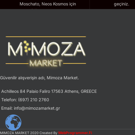
Moschato, Neos Kosmos için
geçiniz.
geçerlidir.
Güvenilir alışverişin adı, Mimoza Market.
Achilleos 84 Palaio Faliro 17563 Athens, GREECE
Telefon: (697) 210 2760
Email: info@mimozamarket.gr
WebProgrammer.Fi
MIMOZA MARKET
2020 Created By