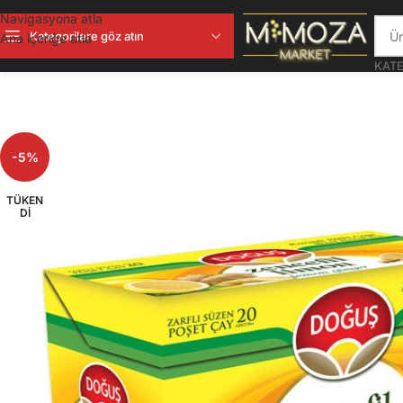
Navigasyona atla
Kategorilere göz atın
Ana içeriğe atla
KATE
-5%
TÜKEN
DI