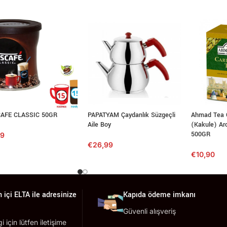
AFE CLASSIC 50GR
PAPATYAM Çaydanlık Süzgeçli
Ahmad Tea
Aile Boy
(Kakule) Ar
500GR
79
€
26,99
€
10,90
 içi ELTA ile adresinize
Kapıda ödeme imkanı
Güvenli alışveriş
lgi için lütfen iletişime