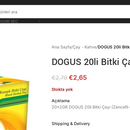
GORI SEÇ
Ana Sayfa
/
Çay - Kahve
/
DOGUS 20li Bitk
DOGUS 20li Bitki Ç
€
2,65
€
2,79
Stokta yok
Açıklama
20*2GR DOGUS 20li Bitki Çayı (Zencefil
Shipping & Delivery