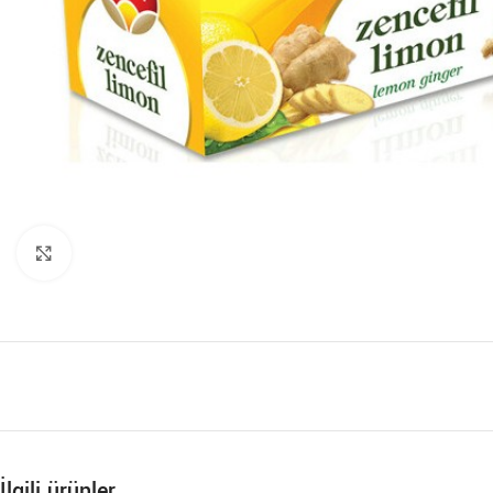
Büyütmek için tıklayın
İlgili ürünler