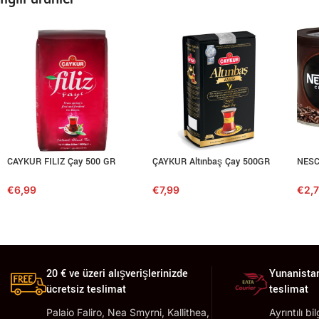
CAYKUR FILIZ Çay 500 GR
ÇAYKUR Altınbaş Çay 500GR
NESC
€
6,99
€
7,99
€
2,
20 € ve üzeri alışverişlerinizde
Yunanistan
ücretsiz teslimat
teslimat
Palaio Faliro, Nea Smyrni, Kallithea,
Ayrıntılı bi