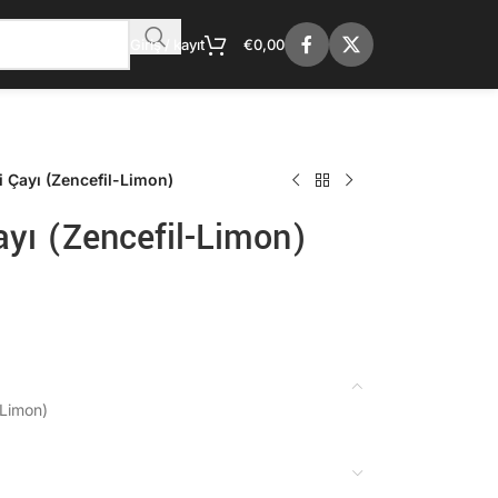
Giriş / kayıt
€
0,00
i Çayı (Zencefil-Limon)
ayı (Zencefil-Limon)
-Limon)