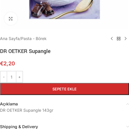
Büyütmek için tıklayın
Ana Sayfa
/
Pasta - Börek
DR OETKER Supangle
€
2,20
SEPETE EKLE
Açıklama
DR OETKER Supangle 143gr
Shipping & Delivery