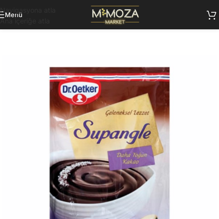
Navigasyona atla
Menü
Ana içeriğe atla