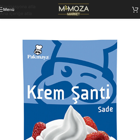
Navigasyona atla
Menü
Ana içeriğe atla