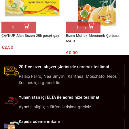
ÇAYKUR Altın Süzen 25li poşet çay
Bizim Mutfak Mercimek Çorbası
65GR
€
2,50
€
0,99
20 € ve üzeri alışverişlerinizde ücretsiz teslimat
Palaio Faliro, Nea Smyrni, Kallithea, Moschato, Neos
Kosmos için geçerlidir.
Yunanistan içi ELTA ile adresinize teslimat
Ayrıntılı bilgi için lütfen iletişime geçiniz.
Kapıda ödeme imkanı