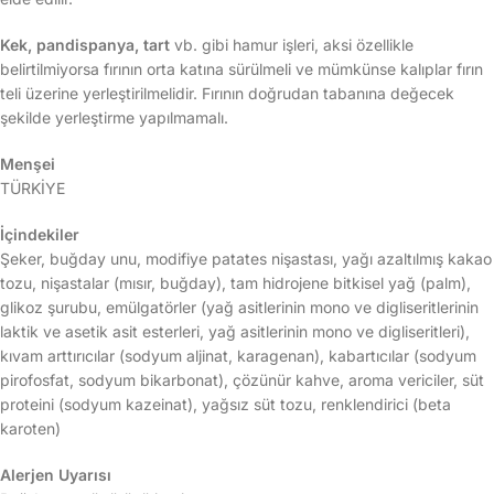
Kek, pandispanya, tart
vb. gibi hamur işleri, aksi özellikle
belirtilmiyorsa fırının orta katına sürülmeli ve mümkünse kalıplar fırın
teli üzerine yerleştirilmelidir. Fırının doğrudan tabanına değecek
şekilde yerleştirme yapılmamalı.
Menşei
TÜRKİYE
İçindekiler
Şeker, buğday unu, modifiye patates nişastası, yağı azaltılmış kakao
tozu, nişastalar (mısır, buğday), tam hidrojene bitkisel yağ (palm),
glikoz şurubu, emülgatörler (yağ asitlerinin mono ve digliseritlerinin
laktik ve asetik asit esterleri, yağ asitlerinin mono ve digliseritleri),
kıvam arttırıcılar (sodyum aljinat, karagenan), kabartıcılar (sodyum
pirofosfat, sodyum bikarbonat), çözünür kahve, aroma vericiler, süt
proteini (sodyum kazeinat), yağsız süt tozu, renklendirici (beta
karoten)
Alerjen Uyarısı