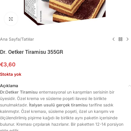
Büyütmek için tıklayın
Ana Sayfa
/
Tatlılar
Dr. Oetker Tiramisu 355GR
€
3,60
Stokta yok
Açıklama
Dr.Oetker Tiramisu
enternasyonal un karışımları serisinin bir
üyesidir. Özel krema ve süsleme poşeti ilavesi ile birlikte
sunulmaktadır.
İtalyan usulü gerçek tiramisu
tarifine sadık
kalınmıştır. Özel kreması, süsleme poşeti, özel un karışımı ve
ölçülendirilmiş pişirme kağıdı ile birlikte aynı paketin içerisinde
bulunur. Kreması çırpılarak hazırlanır. Bir paketten 12-14 porsiyon
elde edilir.