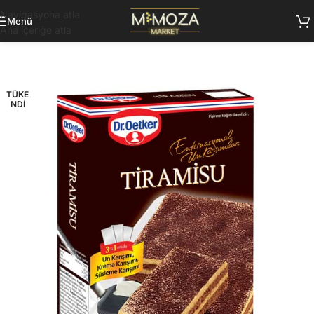
Navigasyona atla
Menü
Ana içeriğe atla
TÜKE
NDI