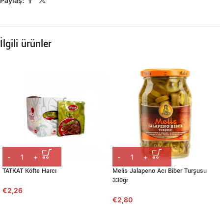
Paylaş:
İlgili ürünler
TATKAT Köfte Harcı
Melis Jalapeno Acı Biber Turşusu
330gr
€
2,26
€
2,80