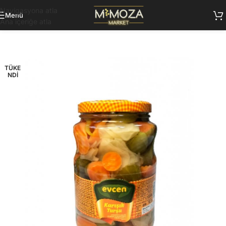
Navigasyona atla
Menü
Ana içeriğe atla
TÜKE
NDI