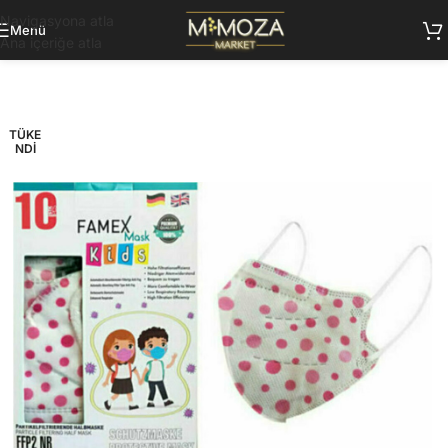
Navigasyona atla
Menü
Ana içeriğe atla
TÜKE
NDI