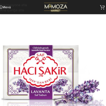
Navigasyona atla
Menü
Ana içeriğe atla