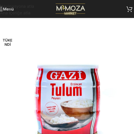
Navigasyona atla
Menü
Ana içeriğe atla
TÜKE
NDI