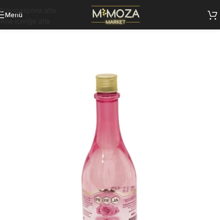
Navigasyona atla
Menü
Ana içeriğe atla