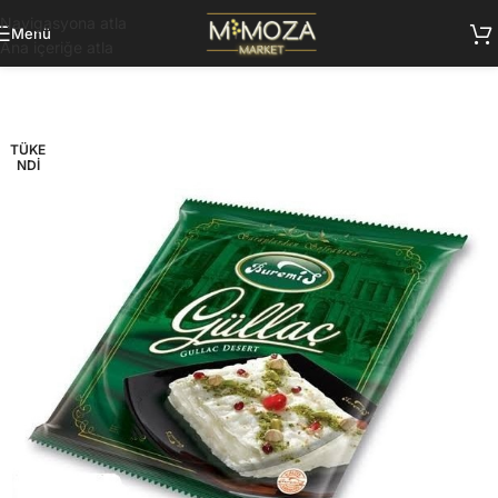
Navigasyona atla
Menü
Ana içeriğe atla
TÜKE
NDI