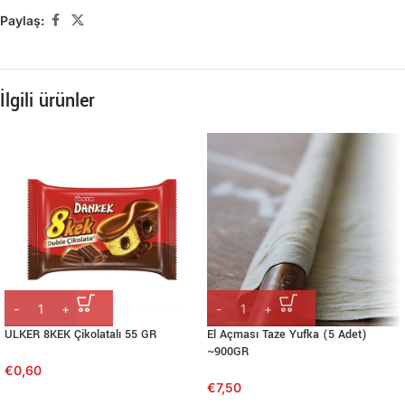
Paylaş:
İlgili ürünler
ULKER 8KEK Çikolatalı 55 GR
El Açması Taze Yufka (5 Adet)
~900GR
€
0,60
€
7,50