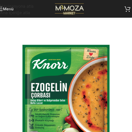
Navigasyona atla
Menü
Ana içeriğe atla