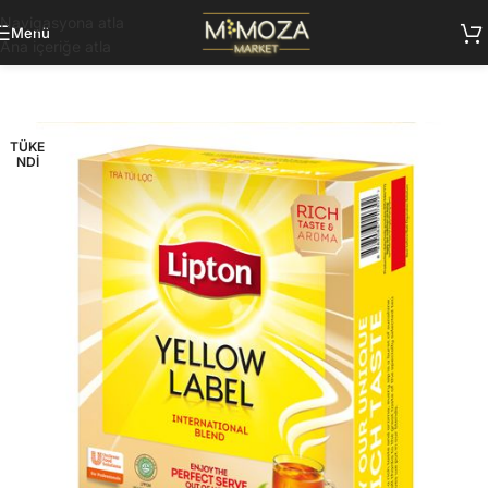
Navigasyona atla
Menü
Ana içeriğe atla
TÜKE
NDI