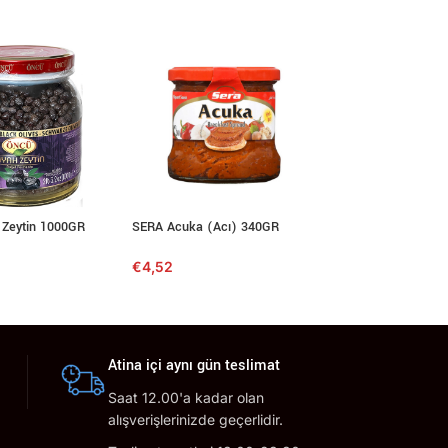
 Zeytin 1000GR
SERA Acuka (Acı) 340GR
6`lı Yumurta (L)
€
4,52
€
2,30
Atina içi aynı gün teslimat
Saat 12.00'a kadar olan
alışverişlerinizde geçerlidir.