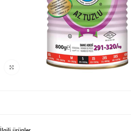
Büyütmek için tıklayın
İlgili ürünler