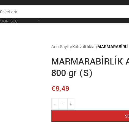
GORI SEÇ
Ana Sayfa
/
Kahvaltılıklar
/
MARMARABİRLİK 
MARMARABİRLİK Az
800 gr (S)
€
9,49
S