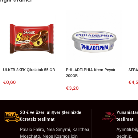
ULKER 8KEK Çikolatalı 55 GR
PHILADELPHIA Krem Peynir
SERA
200GR
€
0,60
€
4,
€
3,20
20 € ve üzeri alışverişlerinizde
Yunanistan
ücretsiz teslimat
teslimat
Palaio Faliro, Nea Smyrni, Kallithea,
Ayrıntılı bi
Moschato, Neos Kosmos için
geçiniz.