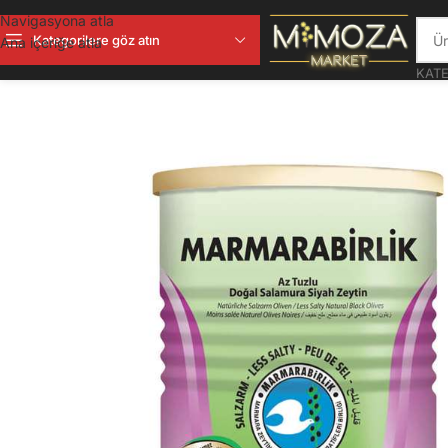
Navigasyona atla
Kategorilere göz atın
Ana içeriğe atla
KATE