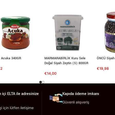
 Acuka 340GR
MARMARABİRLİK Kuru Sele
ÖNCÜ Siyah
Doğal Siyah Zeytin (S) 800GR
52
€
19,98
€
14,00
 içi ELTA ile adresinize
Kapıda ödeme imkanı
Güvenli alışveriş
lgi için lütfen iletişime