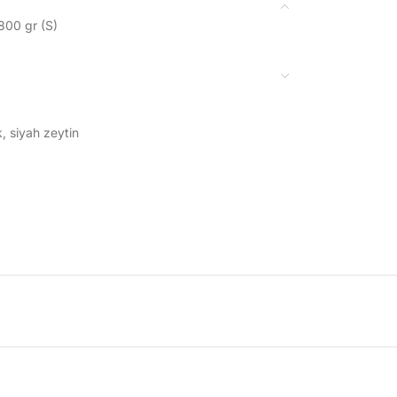
00 gr (S)
k
,
siyah zeytin