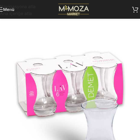
Navigasyona atla
Menü
Ana içeriğe atla