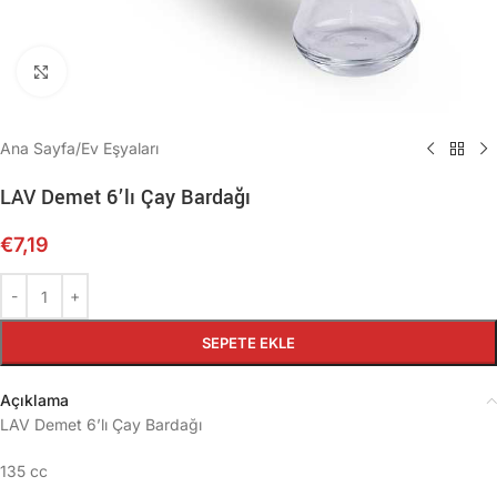
Büyütmek için tıklayın
Ana Sayfa
/
Ev Eşyaları
LAV Demet 6’lı Çay Bardağı
€
7,19
SEPETE EKLE
Açıklama
LAV Demet 6’lı Çay Bardağı
135 cc