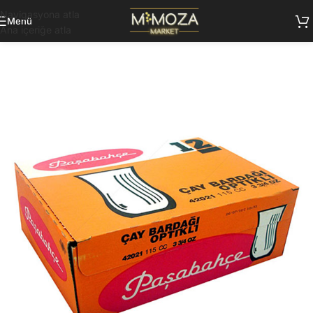
Navigasyona atla
Menü
Ana içeriğe atla