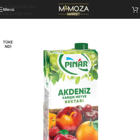
Navigasyona atla
Menü
Ana içeriğe atla
TÜKE
NDI