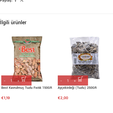
Paylaş:
İlgili ürünler
Best Kavrulmuş Tuzlu Fıstık 150GR
Ayçekirdeği (Tuzlu) 250GR
€
1,19
€
2,00