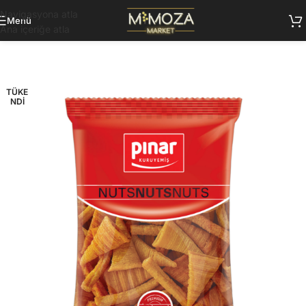
Navigasyona atla
Menü
Ana içeriğe atla
TÜKE
NDI