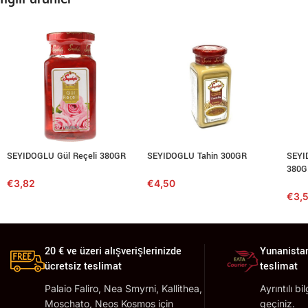
SEYIDOGLU Gül Reçeli 380GR
SEYIDOGLU Tahin 300GR
SEYID
380G
€
3,82
€
4,50
€
3,
20 € ve üzeri alışverişlerinizde
Yunanistan
ücretsiz teslimat
teslimat
Palaio Faliro, Nea Smyrni, Kallithea,
Ayrıntılı bi
Moschato, Neos Kosmos için
geçiniz.