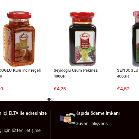
OGLU Kuru incir reçeli
Seyidoğlu Üzüm Pekmezi
SEYIDOGLU 
R
400GR
400GR
50
€
4,75
€
4,52
 içi ELTA ile adresinize
Kapıda ödeme imkanı
Güvenli alışveriş
lgi için lütfen iletişime