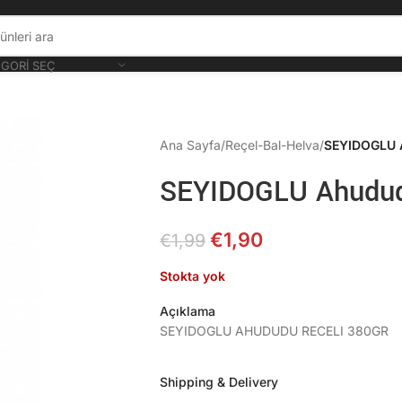
GORI SEÇ
Ana Sayfa
/
Reçel-Bal-Helva
/
SEYIDOGLU 
SEYIDOGLU Ahudud
€
1,90
€
1,99
Stokta yok
Açıklama
SEYIDOGLU AHUDUDU RECELI 380GR
Shipping & Delivery