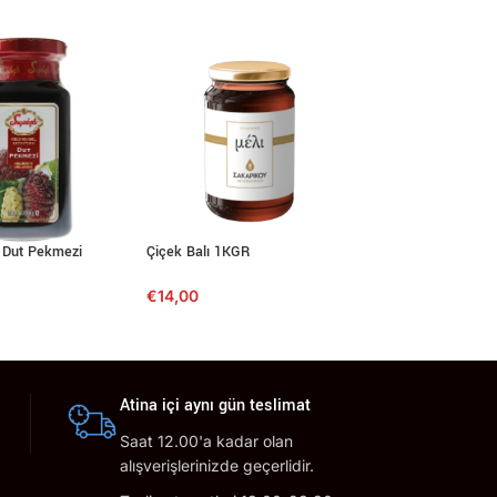
Dut Pekmezi
Çiçek Balı 1KGR
Çam Balı 1KGR
€
14,00
€
14,00
Atina içi aynı gün teslimat
Saat 12.00'a kadar olan
alışverişlerinizde geçerlidir.