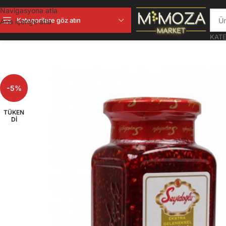
Navigasyona atla
Kategorilere göz atın
Ana içeriğe atla
KATE
-5%
TÜKEN
DI