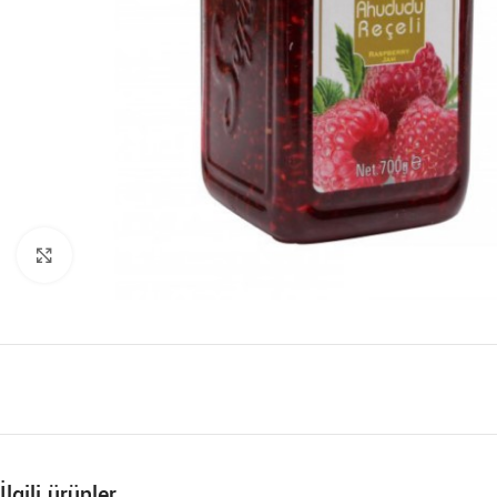
Büyütmek için tıklayın
İlgili ürünler