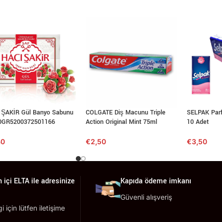
 ŞAKİR Gül Banyo Sabunu
COLGATE Diş Macunu Triple
SELPAK Parf
0GR5200372501166
Action Original Mint 75ml
10 Adet
40
€
2,50
€
3,50
 içi ELTA ile adresinize
Kapıda ödeme imkanı
Güvenli alışveriş
lgi için lütfen iletişime