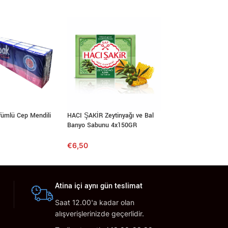
ümlü Cep Mendili
HACI ŞAKİR Zeytinyağı ve Bal
ENDLESS Crystal C
Banyo Sabunu 4x150GR
Temizleyici 750ml
€
6,50
€
1,80
Atina içi aynı gün teslimat
Saat 12.00'a kadar olan
alışverişlerinizde geçerlidir.