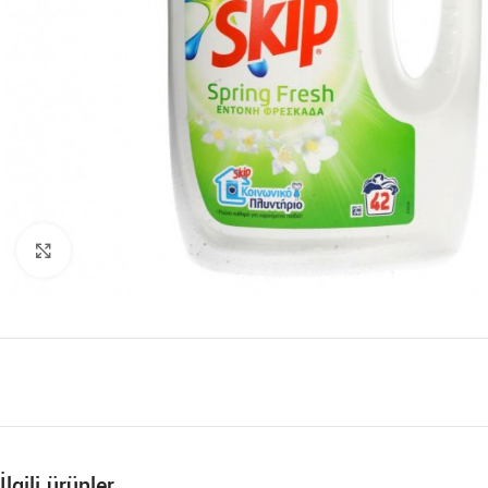
Büyütmek için tıklayın
İlgili ürünler