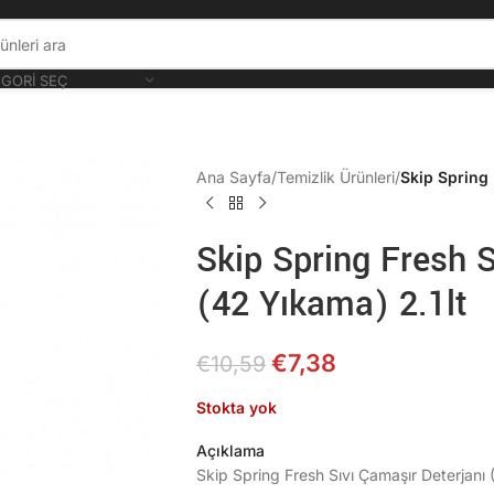
GORI SEÇ
Ana Sayfa
/
Temizlik Ürünleri
/
Skip Spring 
Skip Spring Fresh S
(42 Yıkama) 2.1lt
€
7,38
€
10,59
Stokta yok
Açıklama
Skip Spring Fresh Sıvı Çamaşır Deterjanı 