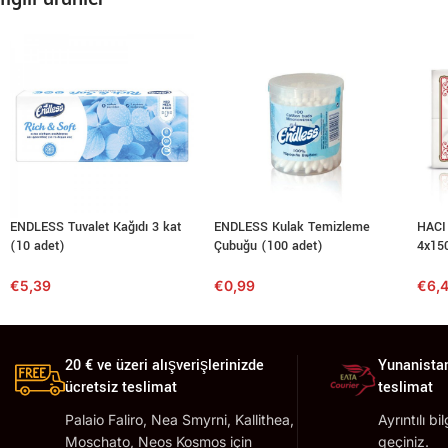
ENDLESS Tuvalet Kağıdı 3 kat
ENDLESS Kulak Temizleme
HACI
(10 adet)
Çubuğu (100 adet)
4x15
€
5,39
€
0,99
€
6,
20 € ve üzeri alışverişlerinizde
Yunanistan
ücretsiz teslimat
teslimat
Palaio Faliro, Nea Smyrni, Kallithea,
Ayrıntılı bi
Moschato, Neos Kosmos için
geçiniz.