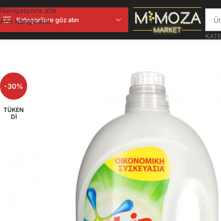
Navigasyona atla
Kategorilere göz atın
Ana içeriğe atla
KATE
-30%
TÜKEN
DI