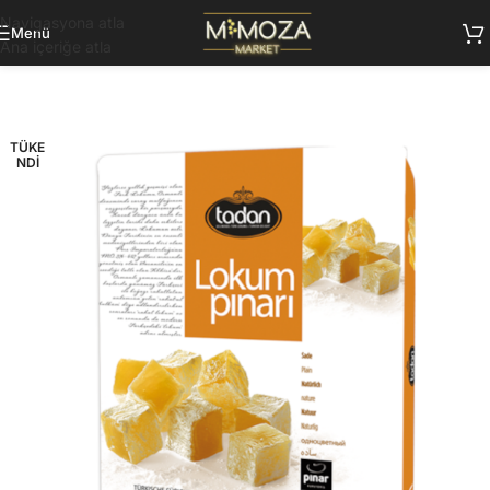
Navigasyona atla
Menü
Ana içeriğe atla
TÜKE
NDI