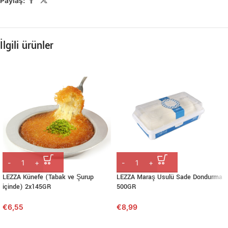
Paylaş:
İlgili ürünler
LEZZA Künefe (Tabak ve Şurup
LEZZA Maraş Usulü Sade Dondurma
içinde) 2x145GR
500GR
€
6,55
€
8,99