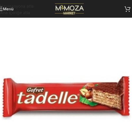
Navigasyona atla
Menü
Ana içeriğe atla