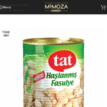
Navigasyona atla
Menü
Ana içeriğe atla
TÜKE
NDI