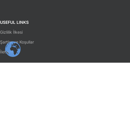
USEFUL LINKS
Gizlilik İlkesi
Şartlar ve Koşullar
İletişim
SOSYAL MEDYA
Facebook
Instagram