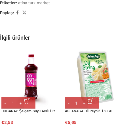
Etiketler:
atina turk market
Paylaş:
İlgili ürünler
DOGANAY Şalgam Suyu Acılı 1Lt
ASLANAGA Dil Peyniri 150GR
€
2,53
€
5,65