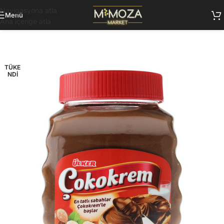
Navigasyona atla
Menü
Ana içeriğe atla
TÜKE
NDI