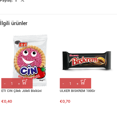
Paylaş:
İlgili ürünler
ETI CIN Çilek Jöleli Bisküvi
ULKER BISKREM 100Gr
€
0,40
€
0,70