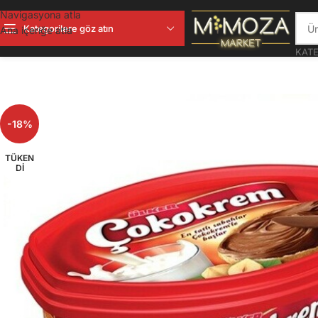
Navigasyona atla
Kategorilere göz atın
Ana içeriğe atla
KATE
-18%
TÜKEN
DI