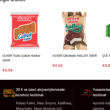
ULKER Tuzlu Çubuk Kraker
ULKER Çikolatalı HALLEY 30GR
ÇİZİ 
32GR
€
0,50
€
0,
€
0,59
20 € ve üzeri alışverişlerinizde
Yunanistan
ücretsiz teslimat
teslimat
Palaio Faliro, Nea Smyrni, Kallithea,
Ayrıntılı bi
Moschato, Neos Kosmos için
geçiniz.