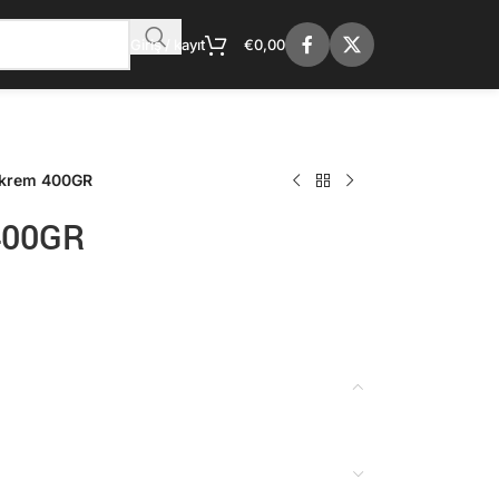
Giriş / kayıt
€
0,00
krem 400GR
400GR