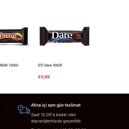
REM 100Gr
ETI Dare 50GR
ULKER OLALA Sufl
€
0,99
€
1,30
Atina içi aynı gün teslimat
Saat 12.00'a kadar olan
alışverişlerinizde geçerlidir.