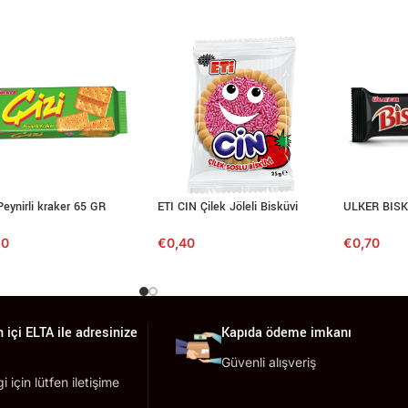
Peynirli kraker 65 GR
ETI CIN Çilek Jöleli Bisküvi
ULKER BISK
60
€
0,40
€
0,70
 içi ELTA ile adresinize
Kapıda ödeme imkanı
Güvenli alışveriş
lgi için lütfen iletişime