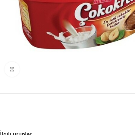
Büyütmek için tıklayın
İlgili ürünler