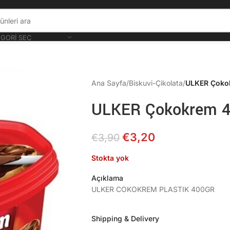
GORI SEÇ
Ana Sayfa
/
Biskuvi-Çikolata
/
ULKER Çoko
ULKER Çokokrem 
€
3,20
€
3,90
Stokta yok
Açıklama
ULKER COKOKREM PLASTIK 400GR
Shipping & Delivery