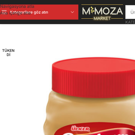
Navigasyona atla
Kategorilere göz atın
Ana içeriğe atla
KATE
TÜKEN
DI