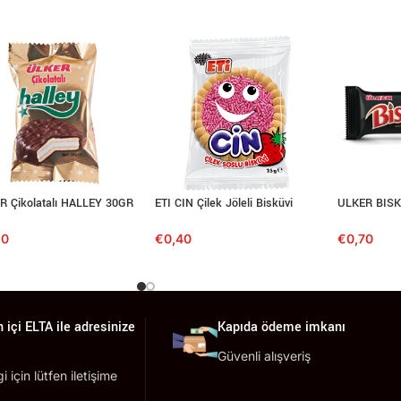
R Çikolatalı HALLEY 30GR
ETI CIN Çilek Jöleli Bisküvi
ULKER BISK
50
€
0,40
€
0,70
 içi ELTA ile adresinize
Kapıda ödeme imkanı
Güvenli alışveriş
lgi için lütfen iletişime