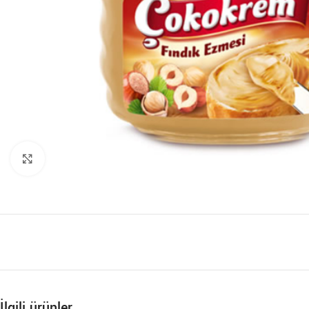
Büyütmek için tıklayın
İlgili ürünler