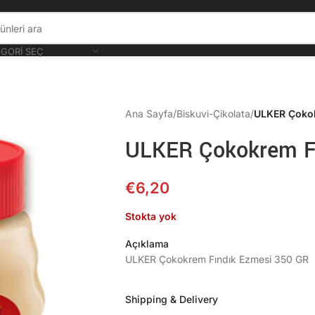
GORI SEÇ
Ana Sayfa
/
Biskuvi-Çikolata
/
ULKER Çokok
ULKER Çokokrem F
€
6,20
Stokta yok
Açıklama
ULKER Çokokrem Fındık Ezmesi 350 GR
Shipping & Delivery