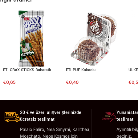
ETI CRAX STICKS Baharatlı
ETI PUF Kakaolu
ULKE
€
0,65
€
0,40
€
0,
20 € ve üzeri alışverişlerinizde
Yunanistan
ücretsiz teslimat
teslimat
Palaio Faliro, Nea Smyrni, Kallithea,
Ayrıntılı bi
Moschato, Neos Kosmos için
geçiniz.