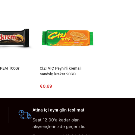
REM 100Gr
CİZİ VİÇ Peynirli kremalı
ETI Dare 50GR
sandviç kraker 90GR
€
0,99
€
0,69
Atina içi aynı gün teslimat
Saat 12.00'a kadar olan
alışverişlerinizde geçerlidir.